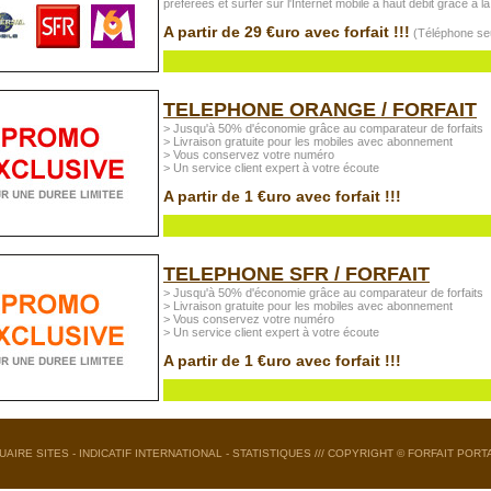
préférées et surfer sur l'Internet mobile à haut débit grâce à 
A partir de 29 €uro avec forfait !!!
(Téléphone seu
TELEPHONE ORANGE / FORFAIT
> Jusqu'à 50% d'économie grâce au comparateur de forfaits
> Livraison gratuite pour les mobiles avec abonnement
> Vous conservez votre numéro
> Un service client expert à votre écoute
A partir de 1 €uro avec forfait !!!
TELEPHONE SFR / FORFAIT
> Jusqu'à 50% d'économie grâce au comparateur de forfaits
> Livraison gratuite pour les mobiles avec abonnement
> Vous conservez votre numéro
> Un service client expert à votre écoute
A partir de 1 €uro avec forfait !!!
UAIRE SITES
-
INDICATIF INTERNATIONAL
-
STATISTIQUES
/// COPYRIGHT ©
FORFAIT PORT