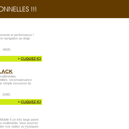
gonomie et performance !
une navigation au doigt
 : 465€)
LACK
multimédias.
ilités: reconnaissance
par simple secousse du
 : 339€)
obile 6 un très large panel
 du multimédia. Vous pourrez
outer vos radios ou musiques