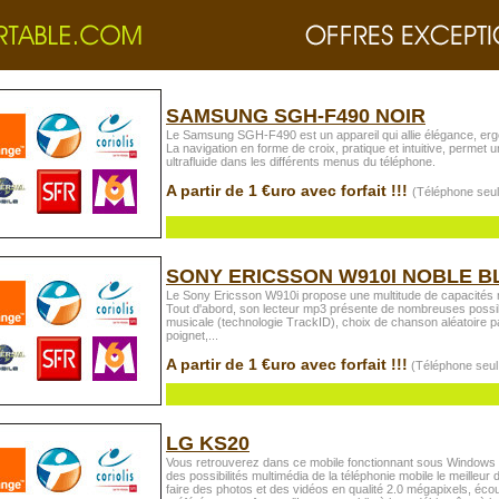
SAMSUNG SGH-F490 NOIR
Le Samsung SGH-F490 est un appareil qui allie élégance, er
La navigation en forme de croix, pratique et intuitive, permet 
ultrafluide dans les différents menus du téléphone.
A partir de 1 €uro avec forfait !!!
(Téléphone seul
SONY ERICSSON W910I NOBLE B
Le Sony Ericsson W910i propose une multitude de capacités 
Tout d'abord, son lecteur mp3 présente de nombreuses possib
musicale (technologie TrackID), choix de chanson aléatoire 
poignet,...
A partir de 1 €uro avec forfait !!!
(Téléphone seul
LG KS20
Vous retrouverez dans ce mobile fonctionnant sous Windows M
des possibilités multimédia de la téléphonie mobile le meilleur
faire des photos et des vidéos en qualité 2.0 mégapixels, éc