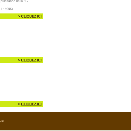
la puissance de la 3G+.
l : 409€)
ABLE